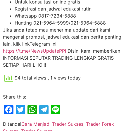
Untuk konsultasi online gratis
Registrasi dan jadwal edukasi rutin
Whatsapp 0817-7234-5888
Hunting 021-5964-5999/021-5964-5888
Jika anda tetap mau menerima update dari kami
mengenai promosi, jadwal edukasi dan berita penting
lain, klik linkTelegram ini
https://t.me/NewsUpdatePPI
Disini kami memberikan
INFORMASI SEPUTAR TRADING LENGKAP GRATIS
SETIAP HARI LHO!!!
94 total views
, 1 views today
Share this:
Facebook
Twitter
WhatsApp
Telegram
Line
Ditandai
Cara Menjadi Trader Sukses
,
Trader Forex
Sukses
,
Trader Sukses