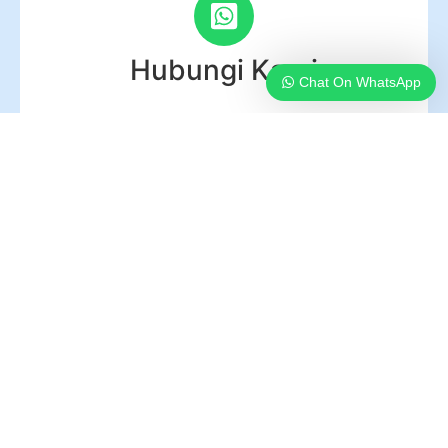
Hubungi Kami
Chat On WhatsApp
PT Pelatihan Profit Internasional. Kami percaya
bahwa trading dan investasi bukan hanya tentang
profit, tetapi tentang membangun pola pikir, disiplin,
dan strategi jangka panjang.
ALAMAT
Citra Raya Kawasan The Boulevard Kavling EWL07
Block P01 No 187, Mekar Bakti, Kec. Panongan,
Kabupaten Tangerang, Banten 15710
Klik Maps