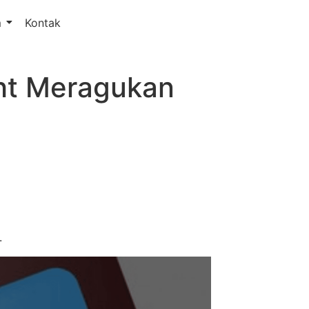
m
Kontak
ght Meragukan
.