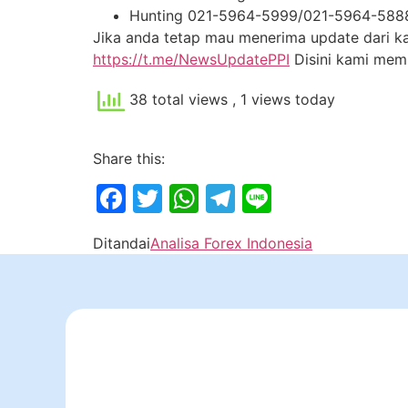
Hunting 021-5964-5999/021-5964-588
Jika anda tetap mau menerima update dari kam
https://t.me/NewsUpdatePPI
Disini kami me
38 total views
, 1 views today
Share this:
Facebook
Twitter
WhatsApp
Telegram
Line
Ditandai
Analisa Forex Indonesia