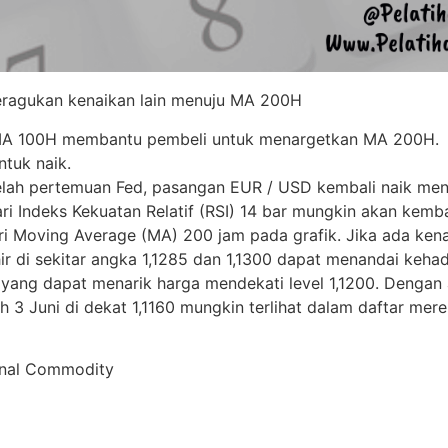
meragukan kenaikan lain menuju MA 200H
MA 100H membantu pembeli untuk menargetkan MA 200H.
tuk naik.
elah pertemuan Fed, pasangan EUR / USD kembali naik men
i Indeks Kekuatan Relatif (RSI) 14 bar mungkin akan kemba
ari Moving Average (MA) 200 jam pada grafik. Jika ada ken
hir di sekitar angka 1,1285 dan 1,1300 dapat menandai kehad
ang dapat menarik harga mendekati level 1,1200. Dengan a
ah 3 Juni di dekat 1,1160 mungkin terlihat dalam daftar mere
ignal Commodity