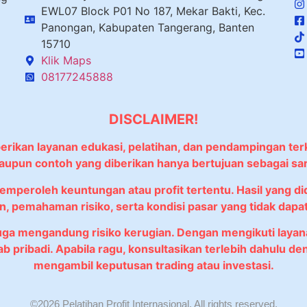
EWL07 Block P01 No 187, Mekar Bakti, Kec.
Panongan, Kabupaten Tangerang, Banten
15710
Klik Maps
08177245888
DISCLAIMER!
berikan layanan edukasi, pelatihan, dan pendampingan ter
 maupun contoh yang diberikan hanya bertujuan sebagai sa
memperoleh keuntungan atau profit tertentu. Hasil yang 
, pemahaman risiko, serta kondisi pasar yang tidak dapat 
juga mengandung risiko kerugian. Dengan mengikuti lay
wab pribadi. Apabila ragu, konsultasikan terlebih dahulu
mengambil keputusan trading atau investasi.
©2026 Pelatihan Profit Internasional. All rights reserved.