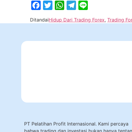
Facebook
Twitter
WhatsApp
Telegram
Line
Ditandai
Hidup Dari Trading Forex
,
Trading Fo
PT Pelatihan Profit Internasional. Kami percaya
bahwa trading dan investasi bukan hanya tenta