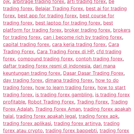
ojk
,
arbitrage trading forex
,
arti trading forex
,
be
trading forex
,
Belajar Trading Forex
,
best ai for trading
forex
,
best app for trading forex
,
best course for
trading forex
,
best laptop for trading forex
,
best
platform for trading forex
,
broker trading forex
,
brokers
for trading forex
,
can i become rich by trading forex
,
capital trading forex
,
cara kerja trading forex
,
Cara
Trading Forex
,
Cara Trading Forex di HP
,
cfd trading
forex
,
compound trading forex
,
contoh trading forex
,
daftar trading forex resmi di indonesia
,
dari mana
keuntungan trading forex
,
Dasar Dasar Trading Forex
,
day trading forex
,
dimana trading forex
,
how to do
trading forex
,
how to learn trading forex
,
how to start
trading forex
,
is trading forex gambling
,
is trading forex
profitable
,
Robot Trading Forex
,
Trading Forex
,
Trading
Forex Adalah
,
Trading Forex Aman
,
trading forex apakah
halal
,
trading forex apakah legal
,
trading forex apk
,
trading forex aplikasi
,
trading forex artinya
,
trading
forex atau crypto
,
trading forex bappebti
,
trading forex