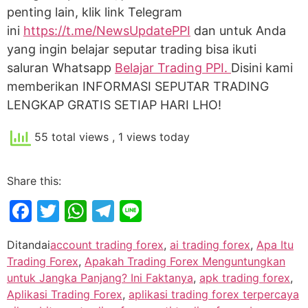
penting lain, klik link Telegram
ini
https://t.me/NewsUpdatePPI
dan untuk Anda
yang ingin belajar seputar trading bisa ikuti
saluran Whatsapp
Belajar Trading PPI.
Disini kami
memberikan INFORMASI SEPUTAR TRADING
LENGKAP GRATIS SETIAP HARI LHO!
55 total views
, 1 views today
Share this:
Facebook
Twitter
WhatsApp
Telegram
Line
Ditandai
account trading forex
,
ai trading forex
,
Apa Itu
Trading Forex
,
Apakah Trading Forex Menguntungkan
untuk Jangka Panjang? Ini Faktanya
,
apk trading forex
,
Aplikasi Trading Forex
,
aplikasi trading forex terpercaya