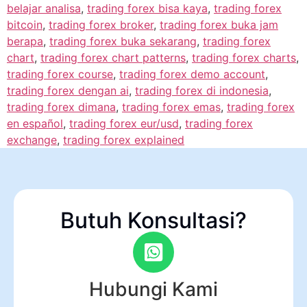
belajar analisa
,
trading forex bisa kaya
,
trading forex
bitcoin
,
trading forex broker
,
trading forex buka jam
berapa
,
trading forex buka sekarang
,
trading forex
chart
,
trading forex chart patterns
,
trading forex charts
,
trading forex course
,
trading forex demo account
,
trading forex dengan ai
,
trading forex di indonesia
,
trading forex dimana
,
trading forex emas
,
trading forex
en español
,
trading forex eur/usd
,
trading forex
exchange
,
trading forex explained
Butuh Konsultasi?
Hubungi Kami