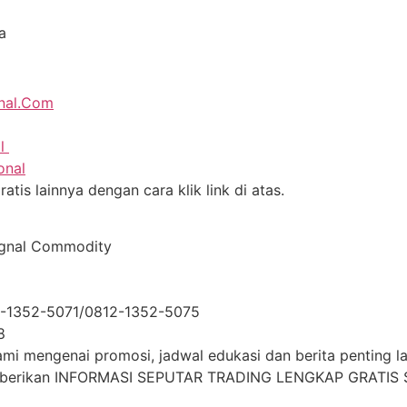
a
onal.Com
al
onal
tis lainnya dengan cara klik link di atas.
ignal Commodity
2-1352-5071/0812-1352-5075
8
i mengenai promosi, jadwal edukasi dan berita penting lai
mberikan INFORMASI SEPUTAR TRADING LENGKAP GRATIS S