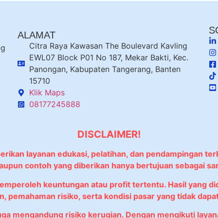
S
ALAMAT
Citra Raya Kawasan The Boulevard Kavling
ng
EWL07 Block P01 No 187, Mekar Bakti, Kec.
Panongan, Kabupaten Tangerang, Banten
15710
Klik Maps
08177245888
DISCLAIMER!
berikan layanan edukasi, pelatihan, dan pendampingan ter
 maupun contoh yang diberikan hanya bertujuan sebagai sa
memperoleh keuntungan atau profit tertentu. Hasil yang 
, pemahaman risiko, serta kondisi pasar yang tidak dapat 
juga mengandung risiko kerugian. Dengan mengikuti lay