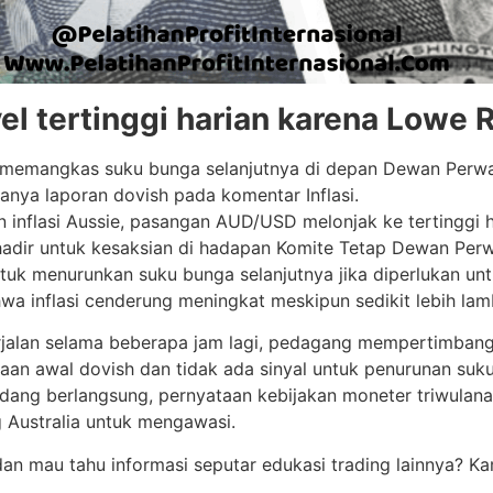
l tertinggi harian karena Lowe 
memangkas suku bunga selanjutnya di depan Dewan Perwak
ya laporan dovish pada komentar Inflasi.
inflasi Aussie, pasangan AUD/USD melonjak ke tertinggi h
 hadir untuk kesaksian di hadapan Komite Tetap Dewan Per
tuk menurunkan suku bunga selanjutnya jika diperlukan unt
a inflasi cenderung meningkat meskipun sedikit lebih lam
jalan selama beberapa jam lagi, pedagang mempertimbangk
aan awal dovish dan tidak ada sinyal untuk penurunan suk
g berlangsung, pernyataan kebijakan moneter triwulanan d
 Australia untuk mengawasi.
i dan mau tahu informasi seputar edukasi trading lainnya?