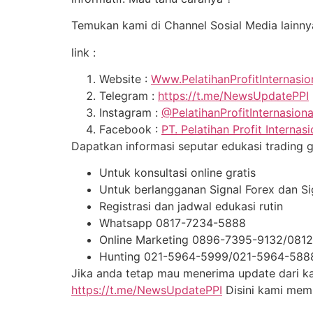
Temukan kami di Channel Sosial Media lainny
link :
Website :
Www.PelatihanProfitInternasi
Telegram :
https://t.me/NewsUpdatePPI
Instagram :
@PelatihanProfitInternasion
Facebook :
PT. Pelatihan Profit Internasi
Dapatkan informasi seputar edukasi trading gra
Untuk konsultasi online gratis
Untuk berlangganan Signal Forex dan S
Registrasi dan jadwal edukasi rutin
Whatsapp 0817-7234-5888
Online Marketing 0896-7395-9132/081
Hunting 021-5964-5999/021-5964-588
Jika anda tetap mau menerima update dari kam
https://t.me/NewsUpdatePPI
Disini kami me