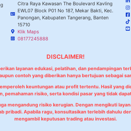
Citra Raya Kawasan The Boulevard Kavling
ng
EWL07 Block P01 No 187, Mekar Bakti, Kec.
Panongan, Kabupaten Tangerang, Banten
15710
Klik Maps
08177245888
DISCLAIMER!
berikan layanan edukasi, pelatihan, dan pendampingan ter
 maupun contoh yang diberikan hanya bertujuan sebagai sa
memperoleh keuntungan atau profit tertentu. Hasil yang 
, pemahaman risiko, serta kondisi pasar yang tidak dapat 
juga mengandung risiko kerugian. Dengan mengikuti lay
wab pribadi. Apabila ragu, konsultasikan terlebih dahulu
mengambil keputusan trading atau investasi.