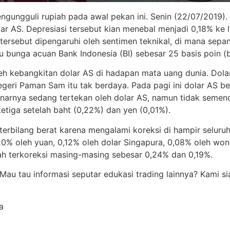
ngungguli rupiah pada awal pekan ini. Senin (22/07/2019).
lar AS. Depresiasi tersebut kian menebal menjadi 0,18% ke l
 tersebut dipengaruhi oleh sentimen teknikal, di mana sepa
 bunga acuan Bank Indonesia (BI) sebesar 25 basis poin (b
 oleh kebangkitan dolar AS di hadapan mata uang dunia. Dol
ri Paman Sam itu tak berdaya. Pada pagi ini dolar AS be
arnya sedang tertekan oleh dolar AS, namun tidak semende
etiga setelah baht (0,22%) dan yen (0,01%).
erbilang berat karena mengalami koreksi di hampir seluruh
20% oleh yuan, 0,12% oleh dolar Singapura, 0,08% oleh won
iah terkoreksi masing-masing sebesar 0,24% dan 0,19%.
? Mau tau informasi seputar edukasi trading lainnya? Kami
a