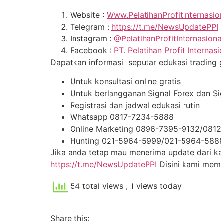
Website :
Www.PelatihanProfitInternasi
Telegram :
https://t.me/NewsUpdatePPI
Instagram :
@PelatihanProfitInternasion
Facebook :
PT. Pelatihan Profit Internasi
Dapatkan informasi seputar edukasi trading gr
Untuk konsultasi online gratis
Untuk berlangganan Signal Forex dan S
Registrasi dan jadwal edukasi rutin
Whatsapp 0817-7234-5888
Online Marketing 0896-7395-9132/081
Hunting 021-5964-5999/021-5964-588
Jika anda tetap mau menerima update dari kam
https://t.me/NewsUpdatePPI
Disini kami me
54 total views
, 1 views today
Share this: