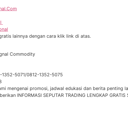
onal.Com
al
onal
atis lainnya dengan cara klik link di atas.
ignal Commodity
2-1352-5071/0812-1352-5075
8
i mengenai promosi, jadwal edukasi dan berita penting lai
mberikan INFORMASI SEPUTAR TRADING LENGKAP GRATIS S