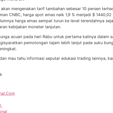
kan mengenakan tarif tambahan sebesar 10 persen terhada
laman CNBC, harga spot emas naik 1,9 % menjadi $ 1440,0
lumnya harga emas sempat turun ke level terendahnya sejak
ran kebijakan moneter lanjutan.
nga acuan pada hari Rabu untuk pertama kalinya dalam sa
isyaratkan pemotongan tajam lebih lanjut pada suku bung
ningkat.
i dan mau tahu informasi seputar edukasi trading lainnya,
a
onal.Com
al
onal