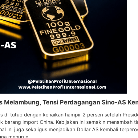
 Melambung, Tensi Perdagangan Sino-AS Kem
s di tutup dengan kenaikan hampir 2 persen setelah Pres
k barang import China. Kebijakan ini semakin menambah ti
al ini juga sekaligus menjadikan Dollar AS kembali terpero
juga menurun.