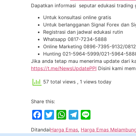
Dapatkan informasi seputar edukasi trading gr
Untuk konsultasi online gratis
Untuk berlangganan Signal Forex dan S
Registrasi dan jadwal edukasi rutin
Whatsapp 0817-7234-5888
Online Marketing 0896-7395-9132/081
Hunting 021-5964-5999/021-5964-588
Jika anda tetap mau menerima update dari kam
https://t.me/NewsUpdatePPI
Disini kami me
57 total views
, 1 views today
Share this:
Facebook
Twitter
WhatsApp
Telegram
Line
Ditandai
Harga Emas
,
Harga Emas Melambun