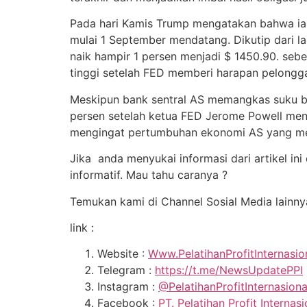
Pada hari Kamis Trump mengatakan bahwa ia a
mulai 1 September mendatang. Dikutip dari 
naik hampir 1 persen menjadi $ 1450.90. sebe
tinggi setelah FED memberi harapan pelongga
Meskipun bank sentral AS memangkas suku bu
persen setelah ketua FED Jerome Powell meng
mengingat pertumbuhan ekonomi AS yang me
Jika anda menyukai informasi dari artikel in
informatif. Mau tahu caranya ?
Temukan kami di Channel Sosial Media lainny
link :
Website :
Www.PelatihanProfitInternasi
Telegram :
https://t.me/NewsUpdatePPI
Instagram :
@PelatihanProfitInternasion
Facebook :
PT. Pelatihan Profit Internasi