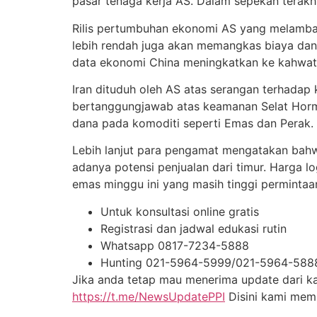
pasar tenaga kerja AS. Dalam sepekan terak
Rilis pertumbuhan ekonomi AS yang melambat
lebih rendah juga akan memangkas biaya dan 
data ekonomi China meningkatkan ke kahwatir
Iran dituduh oleh AS atas serangan terhadap
bertanggungjawab atas keamanan Selat Horm
dana pada komoditi seperti Emas dan Perak.
Lebih lanjut para pengamat mengatakan bah
adanya potensi penjualan dari timur. Harga l
emas minggu ini yang masih tinggi permintaa
Untuk konsultasi online gratis
Registrasi dan jadwal edukasi rutin
Whatsapp 0817-7234-5888
Hunting 021-5964-5999/021-5964-588
Jika anda tetap mau menerima update dari kam
https://t.me/NewsUpdatePPI
Disini kami me