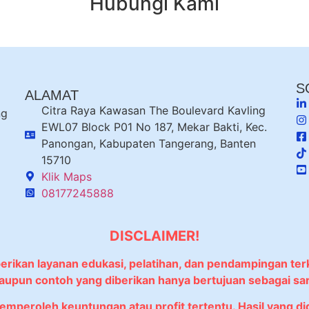
Hubungi Kami
S
ALAMAT
Citra Raya Kawasan The Boulevard Kavling
ng
EWL07 Block P01 No 187, Mekar Bakti, Kec.
Panongan, Kabupaten Tangerang, Banten
15710
Klik Maps
08177245888
DISCLAIMER!
berikan layanan edukasi, pelatihan, dan pendampingan ter
 maupun contoh yang diberikan hanya bertujuan sebagai sa
memperoleh keuntungan atau profit tertentu. Hasil yang 