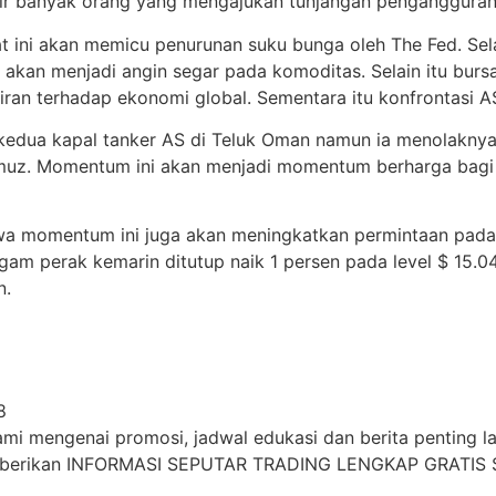
hir banyak orang yang mengajukan tunjangan pengangguran
 ini akan memicu penurunan suku bunga oleh The Fed. Sel
akan menjadi angin segar pada komoditas. Selain itu bursa
an terhadap ekonomi global. Sementara itu konfrontasi AS
 kedua kapal tanker AS di Teluk Oman namun ia menolaknya
uz. Momentum ini akan menjadi momentum berharga bagi 
wa momentum ini juga akan meningkatkan permintaan pada
ogam perak kemarin ditutup naik 1 persen pada level $ 15.0
n.
8
i mengenai promosi, jadwal edukasi dan berita penting lai
mberikan INFORMASI SEPUTAR TRADING LENGKAP GRATIS S