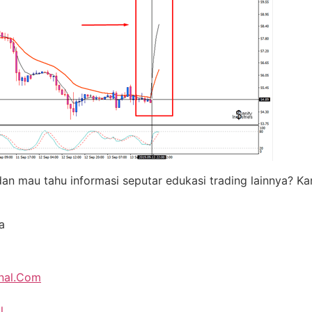
i dan mau tahu informasi seputar edukasi trading lainnya?
a
onal.Com
al