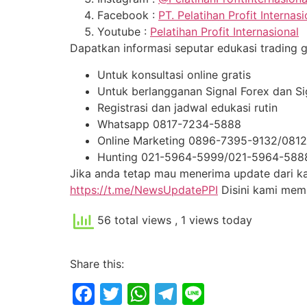
Facebook :
PT. Pelatihan Profit Internasi
Youtube :
Pelatihan Profit Internasional
Dapatkan informasi seputar edukasi trading gra
Untuk konsultasi online gratis
Untuk berlangganan Signal Forex dan S
Registrasi dan jadwal edukasi rutin
Whatsapp 0817-7234-5888
Online Marketing 0896-7395-9132/081
Hunting 021-5964-5999/021-5964-588
Jika anda tetap mau menerima update dari kam
https://t.me/NewsUpdatePPI
Disini kami me
56 total views
, 1 views today
Share this:
Facebook
Twitter
WhatsApp
Telegram
Line