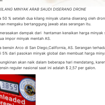
KILANG MINYAK ARAB SAUDI DISERANG DRONE
a 50 % setelah dua kilang minyak utama diserang oleh d
man mengaku bertanggung jawab atas serangan itu.
merasakan dampak dari hantaman kenaikan harga minyak se
ua impor minyak mentah AS.
bensin Arco di San Diego,California, AS. Serangan terhada
ri 5% dari pasokan minyak global dan membuat harga miny
ungkinan akan naik dalam beberapa hari mendatang, karena
nsin reguler nasional saat ini adalah $ 2,57 per galon.