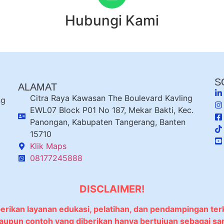
Hubungi Kami
S
ALAMAT
Citra Raya Kawasan The Boulevard Kavling
ng
EWL07 Block P01 No 187, Mekar Bakti, Kec.
Panongan, Kabupaten Tangerang, Banten
15710
Klik Maps
08177245888
DISCLAIMER!
berikan layanan edukasi, pelatihan, dan pendampingan ter
 maupun contoh yang diberikan hanya bertujuan sebagai sa