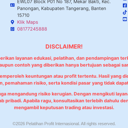
EWL07 Block P01 No 187, Mekar Bakti, Kec.
Panongan, Kabupaten Tangerang, Banten
15710
Klik Maps
08177245888
DISCLAIMER!
berikan layanan edukasi, pelatihan, dan pendampingan ter
 maupun contoh yang diberikan hanya bertujuan sebagai sa
memperoleh keuntungan atau profit tertentu. Hasil yang 
, pemahaman risiko, serta kondisi pasar yang tidak dapat 
juga mengandung risiko kerugian. Dengan mengikuti lay
wab pribadi. Apabila ragu, konsultasikan terlebih dahulu
mengambil keputusan trading atau investasi.
©2026 Pelatihan Profit Internasional. All rights reserved.