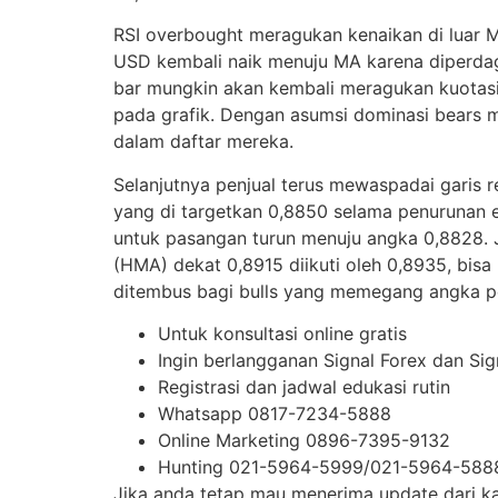
RSI overbought meragukan kenaikan di luar
USD kembali naik menuju MA karena diperdaga
bar mungkin akan kembali meragukan kuotasi,
pada grafik. Dengan asumsi dominasi bears mel
dalam daftar mereka.
Selanjutnya penjual terus mewaspadai garis r
yang di targetkan 0,8850 selama penurunan 
untuk pasangan turun menuju angka 0,8828. 
(HMA) dekat 0,8915 diikuti oleh 0,8935, bisa 
ditembus bagi bulls yang memegang angka pen
Untuk konsultasi online gratis
Ingin berlangganan Signal Forex dan S
Registrasi dan jadwal edukasi rutin
Whatsapp 0817-7234-5888
Online Marketing 0896-7395-9132
Hunting 021-5964-5999/021-5964-588
Jika anda tetap mau menerima update dari kam