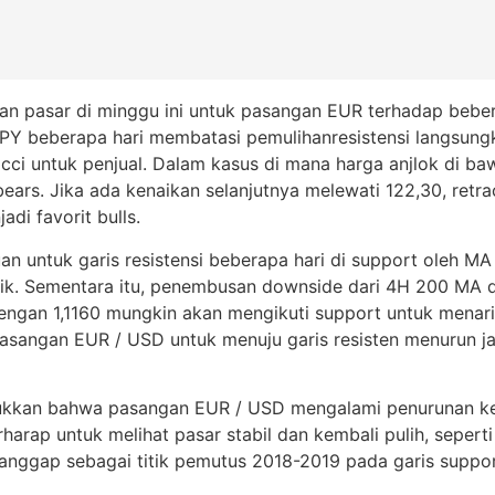
an pasar di minggu ini untuk pasangan EUR terhadap beb
PY beberapa hari membatasi pemulihanresistensi langsungk
ci untuk penjual. Dalam kasus di mana harga anjlok di bawa
ears. Jika ada kenaikan selanjutnya melewati 122,30, retr
di favorit bulls.
 untuk garis resistensi beberapa hari di support oleh MA 
fik. Sementara itu, penembusan downside dari 4H 200 MA di
 dengan 1,1160 mungkin akan mengikuti support untuk menar
sangan EUR / USD untuk menuju garis resisten menurun j
kan bahwa pasangan EUR / USD mengalami penurunan kemba
harap untuk melihat pasar stabil dan kembali pulih, sepert
nggap sebagai titik pemutus 2018-2019 pada garis support