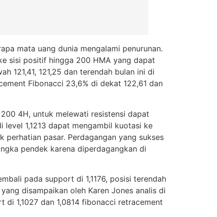
erapa mata uang dunia mengalami penurunan.
e sisi positif hingga 200 HMA yang dapat
h 121,41, 121,25 dan terendah bulan ini di
acement Fibonacci 23,6% di dekat 122,61 dan
200 4H, untuk melewati resistensi dapat
 level 1,1213 dapat mengambil kuotasi ke
ik perhatian pasar. Perdagangan yang sukses
angka pendek karena diperdagangkan di
li pada support di 1,1176, posisi terendah
i yang disampaikan oleh Karen Jones analis di
 di 1,1027 dan 1,0814 fibonacci retracement