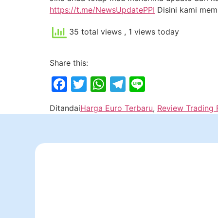
https://t.me/NewsUpdatePPI
Disini kami me
35 total views
, 1 views today
Share this:
Facebook
Twitter
WhatsApp
Telegram
Line
Ditandai
Harga Euro Terbaru
,
Review Trading 