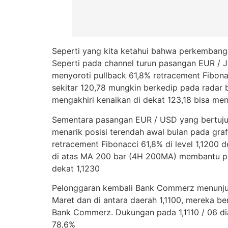
Seperti yang kita ketahui bahwa perkembang
Seperti pada channel turun pasangan EUR / J
menyoroti pullback 61,8% retracement Fibonac
sekitar 120,78 mungkin berkedip pada radar b
mengakhiri kenaikan di dekat 123,18 bisa menja
Sementara pasangan EUR / USD yang bertujuan
menarik posisi terendah awal bulan pada gra
retracement Fibonacci 61,8% di level 1,1200
di atas MA 200 bar (4H 200MA) membantu pa
dekat 1,1230
Pelonggaran kembali Bank Commerz menunjuk
Maret dan di antara daerah 1,1100, mereka ber
Bank Commerz. Dukungan pada 1,1110 / 06 dia
78,6%