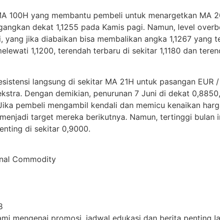
 MA 100H yang membantu pembeli untuk menargetkan MA 2
ngkan dekat 1,1255 pada Kamis pagi. Namun, level overbou
 yang jika diabaikan bisa membalikan angka 1,1267 yang t
ewati 1,1200, terendah terbaru di sekitar 1,1180 dan terend
esistensi langsung di sekitar MA 21H untuk pasangan EUR 
ekstra. Dengan demikian, penurunan 7 Juni di dekat 0,885
Jika pembeli mengambil kendali dan memicu kenaikan harg
menjadi target mereka berikutnya. Namun, tertinggi bulan in
ting di sekitar 0,9000.
ignal Commodity
8
i mengenai promosi, jadwal edukasi dan berita penting lai