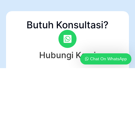
Butuh Konsultasi?
Hubungi Kami
Chat On WhatsApp
PT Pelatihan Profit Internasional. Kami percaya
bahwa trading dan investasi bukan hanya tentang
profit, tetapi tentang membangun pola pikir, disiplin,
dan strategi jangka panjang.
ALAMAT