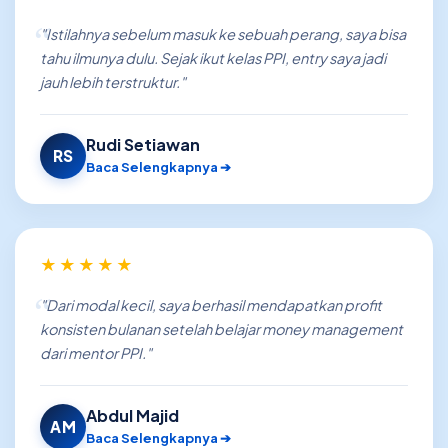
"Istilahnya sebelum masuk ke sebuah perang, saya bisa
tahu ilmunya dulu. Sejak ikut kelas PPI, entry saya jadi
jauh lebih terstruktur."
Rudi Setiawan
RS
Baca Selengkapnya ➔
★★★★★
"Dari modal kecil, saya berhasil mendapatkan profit
konsisten bulanan setelah belajar money management
dari mentor PPI."
Abdul Majid
AM
Baca Selengkapnya ➔