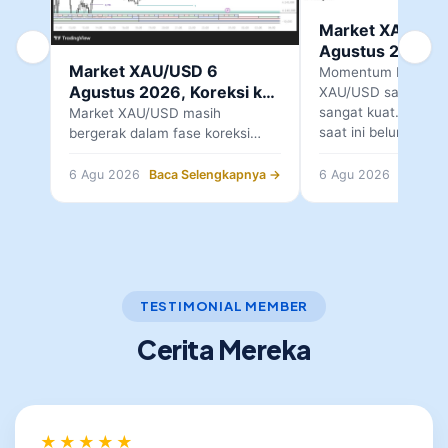
Market XAU/US
Agustus 2026, 
Market XAU/USD 6
Krusial di OB H
Momentum bullish 
Agustus 2026, Koreksi ke
Konfirmasi
XAU/USD saat ini ma
Zona Demand 4.257
sangat kuat. Namun
Market XAU/USD masih
saat ini belum terli
bergerak dalam fase koreksi
setelah gagal mempertahankan
area resistance 4.305.
6 Agu 2026
Baca Selengkapnya →
6 Agu 2026
Baca Se
Kegagalan…
TESTIMONIAL MEMBER
Cerita Mereka
★★★★★