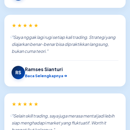
★★★★★
"Saya nggak lagi rugi setiap kali trading. Strategi yang
diajarkan benar-benar bisa dipraktikkan langsung,
bukan cuma teori."
Ramses Sianturi
RS
Baca Selengkapnya ➔
★★★★★
"Selain skill trading, saya juga merasa mental jadi lebih
siap menghadapi market yang fluktuatif. Worth it
banget ikut kelasnya."