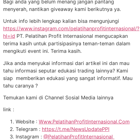
Bagi anda yang belum menang jangan pantang
menyerah, nantikan giveaway kami berikutnya ya.
Untuk info lebih lengkap kalian bisa mengunjungi
https://www.instagram.com/pelatihanprofitinternasional/?
hl=id
PT. Pelatihan Profit Internasional mengucapkan
terima kasih untuk partisipasinya teman-teman dalam
mengikuti event ini. Terima kasih.
Jika anda menyukai informasi dari artikel ini dan mau
tahu informasi seputar edukasi trading lainnya? Kami
siap memberikan edukasi yang sangat informatif. Mau
tahu caranya ?
Temukan kami di Channel Sosial Media lainnya
link :
Website :
Www.PelatihanProfitInternasional.Com
Telegram :
https://t.me/NewsUpdatePPI
Instagram :
@PelatihanProfitInternasional