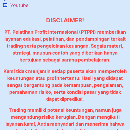
Youtube
DISCLAIMER!
PT. Pelatihan Profit Internasional (PTPPI) memberikan
layanan edukasi, pelatihan, dan pendampingan terkait
trading serta pengelolaan keuangan. Segala materi,
strategi, maupun contoh yang diberikan hanya
bertujuan sebagai sarana pembelajaran.
Kami tidak menjamin setiap peserta akan memperoleh
keuntungan atau profit tertentu. Hasil yang didapat
sangat bergantung pada kemampuan, pengalaman,
pemahaman risiko, serta kondisi pasar yang tidak
dapat diprediksi.
Trading memiliki potensi keuntungan, namun juga
mengandung risiko kerugian. Dengan mengikuti
layanan kami, Anda menyadari dan menerima bahwa