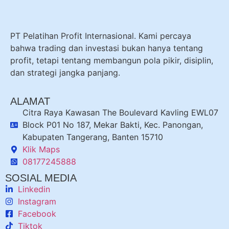
PT Pelatihan Profit Internasional. Kami percaya
bahwa trading dan investasi bukan hanya tentang
profit, tetapi tentang membangun pola pikir, disiplin,
dan strategi jangka panjang.
ALAMAT
Citra Raya Kawasan The Boulevard Kavling EWL07
Block P01 No 187, Mekar Bakti, Kec. Panongan,
Kabupaten Tangerang, Banten 15710
Klik Maps
08177245888
SOSIAL MEDIA
Linkedin
Instagram
Facebook
Tiktok