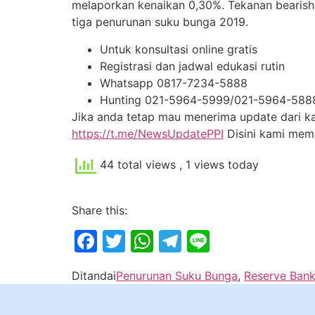
melaporkan kenaikan 0,30%. Tekanan bearish
tiga penurunan suku bunga 2019.
Untuk konsultasi online gratis
Registrasi dan jadwal edukasi rutin
Whatsapp 0817-7234-5888
Hunting 021-5964-5999/021-5964-588
Jika anda tetap mau menerima update dari kam
https://t.me/NewsUpdatePPI
Disini kami me
44 total views
, 1 views today
Share this:
Facebook
Twitter
WhatsApp
Telegram
Line
Ditandai
Penurunan Suku Bunga
,
Reserve Bank 