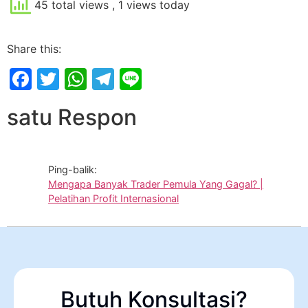
45 total views
, 1 views today
Share this:
Facebook
Twitter
WhatsApp
Telegram
Line
satu Respon
Ping-balik:
Mengapa Banyak Trader Pemula Yang Gagal? |
Pelatihan Profit Internasional
Butuh Konsultasi?