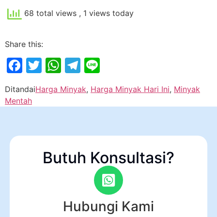
68 total views
, 1 views today
Share this:
Facebook
Twitter
WhatsApp
Telegram
Line
Ditandai
Harga Minyak
,
Harga Minyak Hari Ini
,
Minyak
Mentah
Butuh Konsultasi?
Hubungi Kami