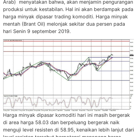
Arab) menyatakan bahwa, akan menjamin pengurangan
produksi untuk kestabilan. Hal ini akan berdampak pada
harga minyak dipasar trading komoditi. Harga minyak
mentah (Brant Oil) melonjak sekitar dua persen pada
hari Senin 9 september 2019.
Harga minyak dipasar komoditi hari ini masih bergerak
di area harga 58.03 dan berpeluang bergerak naik
menguji level resisten di 58.95, kenaikan lebih lanjut dari