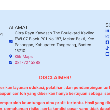
S
ALAMAT
Citra Raya Kawasan The Boulevard Kavling
ng
EWL07 Block P01 No 187, Mekar Bakti, Kec.
Panongan, Kabupaten Tangerang, Banten
15710
Klik Maps
08177245888
DISCLAIMER!
berikan layanan edukasi, pelatihan, dan pendampingan ter
 maupun contoh yang diberikan hanya bertujuan sebagai sa
memperoleh keuntungan atau profit tertentu. Hasil yang 
, pemahaman risiko, serta kondisi pasar yang tidak dapat 