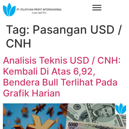
Tag:
Pasangan USD /
CNH
Analisis Teknis USD / CNH:
Kembali Di Atas 6,92,
Bendera Bull Terlihat Pada
Grafik Harian