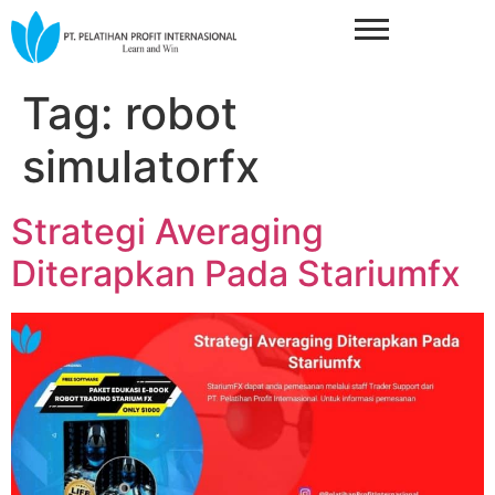
Tag:
robot
simulatorfx
Strategi Averaging
Diterapkan Pada Stariumfx