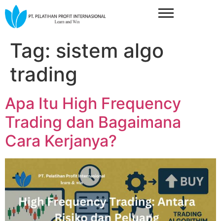
Tag:
sistem algo
trading
Apa Itu High Frequency
Trading dan Bagaimana
Cara Kerjanya?