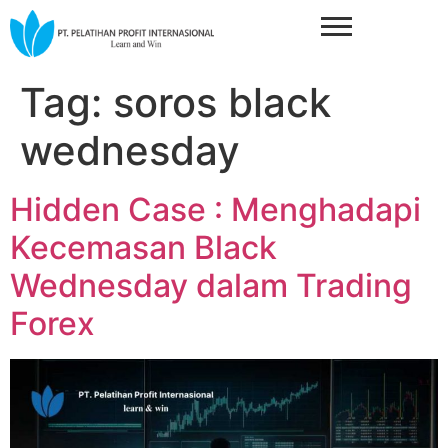
Tag:
soros black
wednesday
Hidden Case : Menghadapi
Kecemasan Black
Wednesday dalam Trading
Forex