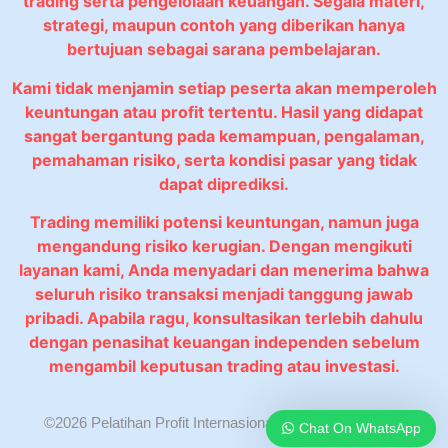
trading serta pengelolaan keuangan. Segala materi,
strategi, maupun contoh yang diberikan hanya
bertujuan sebagai sarana pembelajaran.
Kami tidak menjamin setiap peserta akan memperoleh
keuntungan atau profit tertentu. Hasil yang didapat
sangat bergantung pada kemampuan, pengalaman,
pemahaman risiko, serta kondisi pasar yang tidak
dapat diprediksi.
Trading memiliki potensi keuntungan, namun juga
mengandung risiko kerugian. Dengan mengikuti
layanan kami, Anda menyadari dan menerima bahwa
seluruh risiko transaksi menjadi tanggung jawab
pribadi. Apabila ragu, konsultasikan terlebih dahulu
dengan penasihat keuangan independen sebelum
mengambil keputusan trading atau investasi.
©2026 Pelatihan Profit Internasional. All rights reserved.
Chat On WhatsApp