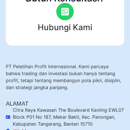
Hubungi Kami
PT Pelatihan Profit Internasional. Kami percaya
bahwa trading dan investasi bukan hanya tentang
profit, tetapi tentang membangun pola pikir, disiplin,
dan strategi jangka panjang.
ALAMAT
Citra Raya Kawasan The Boulevard Kavling EWL07
Block P01 No 187, Mekar Bakti, Kec. Panongan,
Kabupaten Tangerang, Banten 15710