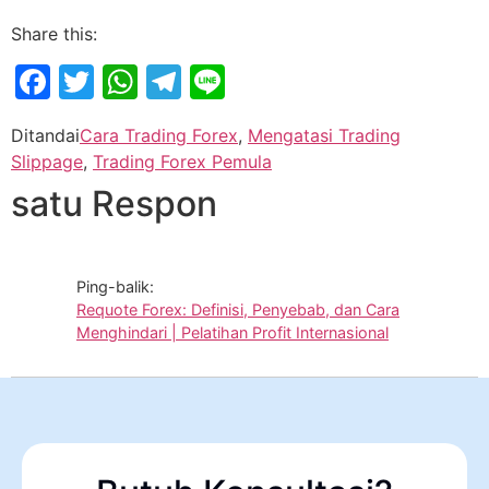
Share this:
Facebook
Twitter
WhatsApp
Telegram
Line
Ditandai
Cara Trading Forex
,
Mengatasi Trading
Slippage
,
Trading Forex Pemula
satu Respon
Ping-balik:
Requote Forex: Definisi, Penyebab, dan Cara
Menghindari | Pelatihan Profit Internasional