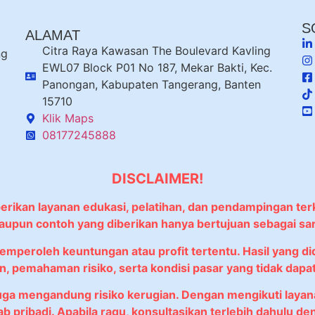
S
ALAMAT
Citra Raya Kawasan The Boulevard Kavling
ng
EWL07 Block P01 No 187, Mekar Bakti, Kec.
Panongan, Kabupaten Tangerang, Banten
15710
Klik Maps
08177245888
DISCLAIMER!
berikan layanan edukasi, pelatihan, dan pendampingan ter
 maupun contoh yang diberikan hanya bertujuan sebagai sa
memperoleh keuntungan atau profit tertentu. Hasil yang 
, pemahaman risiko, serta kondisi pasar yang tidak dapat 
juga mengandung risiko kerugian. Dengan mengikuti lay
wab pribadi. Apabila ragu, konsultasikan terlebih dahulu