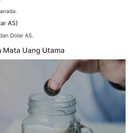
Kanada.
lar AS)
dan Dolar AS.
n Mata Uang Utama