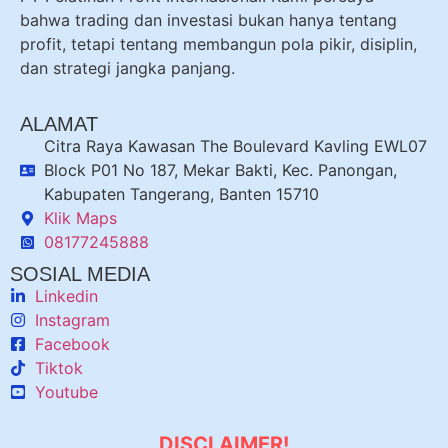
bahwa trading dan investasi bukan hanya tentang
profit, tetapi tentang membangun pola pikir, disiplin,
dan strategi jangka panjang.
ALAMAT
Citra Raya Kawasan The Boulevard Kavling EWL07
Block P01 No 187, Mekar Bakti, Kec. Panongan,
Kabupaten Tangerang, Banten 15710
Klik Maps
08177245888
SOSIAL MEDIA
Linkedin
Instagram
Facebook
Tiktok
Youtube
DISCLAIMER!