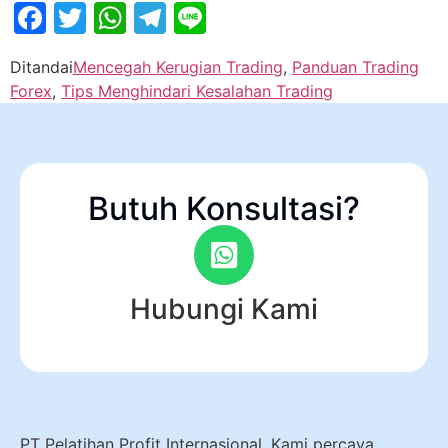
Facebook
Twitter
WhatsApp
Telegram
Line
Ditandai
Mencegah Kerugian Trading
,
Panduan Trading
Forex
,
Tips Menghindari Kesalahan Trading
Butuh Konsultasi?
Hubungi Kami
PT Pelatihan Profit Internasional. Kami percaya