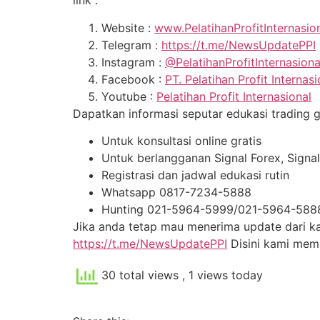
link :
Website :
www.PelatihanProfitInternasio
Telegram :
https://t.me/NewsUpdatePPI
Instagram :
@PelatihanProfitInternasion
Facebook :
PT. Pelatihan Profit Internasi
Youtube :
Pelatihan Profit Internasional
Dapatkan informasi seputar edukasi trading gra
Untuk konsultasi online gratis
Untuk berlangganan Signal Forex, Sign
Registrasi dan jadwal edukasi rutin
Whatsapp 0817-7234-5888
Hunting 021-5964-5999/021-5964-588
Jika anda tetap mau menerima update dari kam
https://t.me/NewsUpdatePPI
Disini kami me
30 total views
, 1 views today