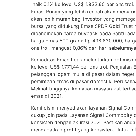
naik 0,1% ke level US$ 1.832,60 per ons troi
Emas. Bunga yang lebih rendah akan menuru
akan lebih murah bagi investor yang memega
bursa yang didukung Emas SPDR Gold Trust n
dibandingkan harga buyback pada Sabtu ada 
harga Emas 500 gram: Rp 438.820.000, harga
ons troi, menguat 0,86% dari hari sebelumny
Komoditas Emas tidak melunturkan optimisme
ke level US$ 1.771,44 per ons troi. Penjual
pelanggan logam mulia di pasar dalam neger
pemintaan emas di pasar domestik. Perusahaa
Melihat tingginya kemauan masyarakat terha
emas di 2021.
Kami disini menyediakan layanan Signal Com
cukup join pada Layanan Signal Commodity di 
konsisten dengan akurasi 70%. Pastikan an
mendapatkan profit yang konsisten. Untuk i