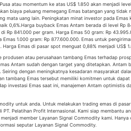
. Pusa atau momentum ke atas US$ 1.850 akan menjadi level
nkan biaya peluang memegang Emas batangan yang tidak 
ng mata uang lain. Peningkatan minat investor pada Emas 
aik 0,6%.Harga buyback Emas Antam berada di level Rp 84
di Rp 841.000 per gram. Harga Emas 50 gram: Rp 43.995.
 Emas 1.000 gram: Rp 877.600.000. Emas untuk pengiriman 
a. Harga Emas di pasar spot menguat 0,88% menjadi US$ 1.8
 produsen atau perusahaan tambang Emas terhadap prospe
an Emas Antam sudah dengan target yang ditetapkan. Antam
i. Seiring dengan meningkatnya kesadaran masyarakat dal
n tambang Emas tersebut memiliki komitmen untuk dapat me
dap investasi Emas saat ini, manajemen Antam optimistis 
modity untuk anda. Untuk melakukan trading emas di pas
PT. Pelatihan Profit Internasional. Kami siap membantu an
da menjadi member Layanan Signal Commodity kami. Hanya
nformasi seputar Layanan Signal Commodity.