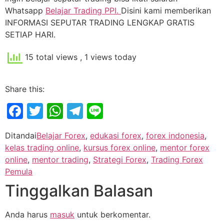
Whatsapp
Belajar Trading PPI.
Disini kami memberikan
INFORMASI SEPUTAR TRADING LENGKAP GRATIS
SETIAP HARI.
15 total views
, 1 views today
Share this:
Facebook
Twitter
WhatsApp
Telegram
Line
Ditandai
Belajar Forex
,
edukasi forex
,
forex indonesia
,
kelas trading online
,
kursus forex online
,
mentor forex
online
,
mentor trading
,
Strategi Forex
,
Trading Forex
Pemula
Tinggalkan Balasan
Anda harus
masuk
untuk berkomentar.