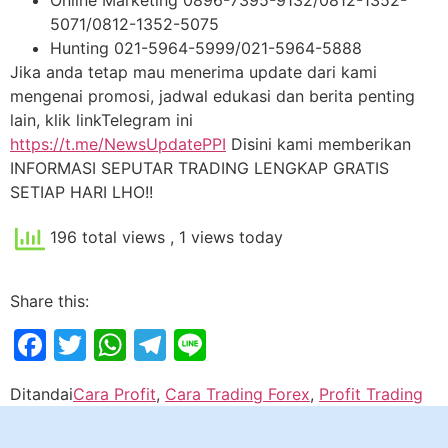
Online Marketing 0896-7395-9132/0812-1352-
5071/0812-1352-5075
Hunting 021-5964-5999/021-5964-5888
Jika anda tetap mau menerima update dari kami
mengenai promosi, jadwal edukasi dan berita penting
lain, klik linkTelegram ini
https://t.me/NewsUpdatePPI
Disini kami memberikan
INFORMASI SEPUTAR TRADING LENGKAP GRATIS
SETIAP HARI LHO!!
196 total views
, 1 views today
Share this:
Facebook
Twitter
WhatsApp
Telegram
Line
Ditandai
Cara Profit
,
Cara Trading Forex
,
Profit Trading