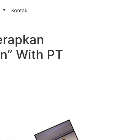
m
Kontak
erapkan
en” With PT