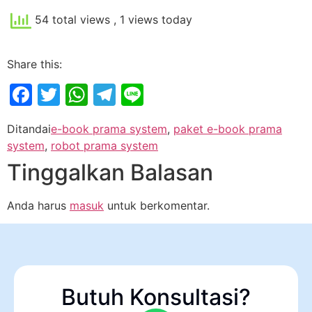
54 total views
, 1 views today
Share this:
Facebook
Twitter
WhatsApp
Telegram
Line
Ditandai
e-book prama system
,
paket e-book prama
system
,
robot prama system
Tinggalkan Balasan
Anda harus
masuk
untuk berkomentar.
Butuh Konsultasi?