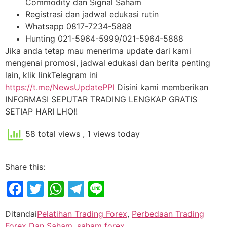
Commodity dan Signal Saham
Registrasi dan jadwal edukasi rutin
Whatsapp 0817-7234-5888
Hunting 021-5964-5999/021-5964-5888
Jika anda tetap mau menerima update dari kami
mengenai promosi, jadwal edukasi dan berita penting
lain, klik linkTelegram ini
https://t.me/NewsUpdatePPI
Disini kami memberikan
INFORMASI SEPUTAR TRADING LENGKAP GRATIS
SETIAP HARI LHO!!
58 total views
, 1 views today
Share this:
Facebook
Twitter
WhatsApp
Telegram
Line
Ditandai
Pelatihan Trading Forex
,
Perbedaan Trading
Forex Dan Saham
,
saham forex