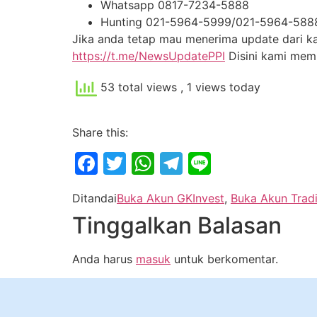
Whatsapp 0817-7234-5888
Hunting 021-5964-5999/021-5964-588
Jika anda tetap mau menerima update dari kam
https://t.me/NewsUpdatePPI
Disini kami me
53 total views
, 1 views today
Share this:
Facebook
Twitter
WhatsApp
Telegram
Line
Ditandai
Buka Akun GKInvest
,
Buka Akun Trad
Tinggalkan Balasan
Anda harus
masuk
untuk berkomentar.