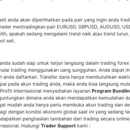
sti anda akan diperlihatkan pada pair yang ingin anda trad
der-trader mentradingkan pair EURUSD, GBPUSD, AUDUSD,
ilih, apakah sedang mengalami trend naik atau trend turun.
l sell.
a anda sudah siap untuk terjun langsung dalam trading forex
emulai trading menggunakan uang sungguhan. Anda dapat m
h anda daftarkan. Transfer dana hanya membutuhkan waktu
i pada akun trading anda, maka anda bisa langsung mulai 
n Profit Internasional menyediakan layanan
Program Bundli
guntungkan dimana anda akan mendapatkan kemudahan dan
gat mudah anda hanya perlu membuka akun trading dan de
alagi dengan kondisi ekonomi global saat ini yang sedang 
ndapatkan penghasilan tambahan dari trading secara onlin
ernasional. Hubungi
Trader Support
kami :