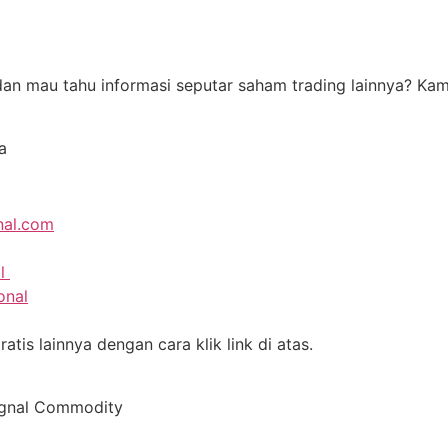
i dan mau tahu informasi seputar saham trading lainnya? K
a
nal.com
al
onal
tis lainnya dengan cara klik link di atas.
ignal Commodity