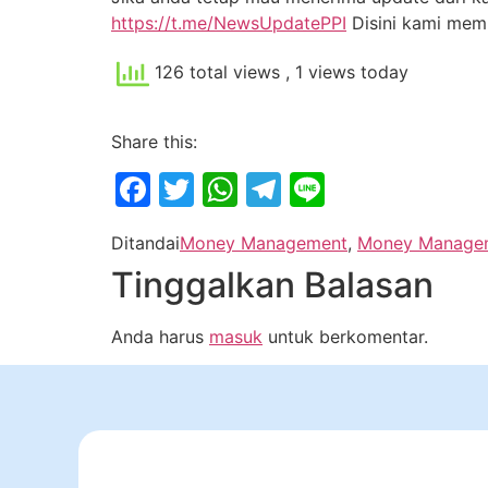
https://t.me/NewsUpdatePPI
Disini kami me
126 total views
, 1 views today
Share this:
Facebook
Twitter
WhatsApp
Telegram
Line
Ditandai
Money Management
,
Money Managem
Tinggalkan Balasan
Anda harus
masuk
untuk berkomentar.