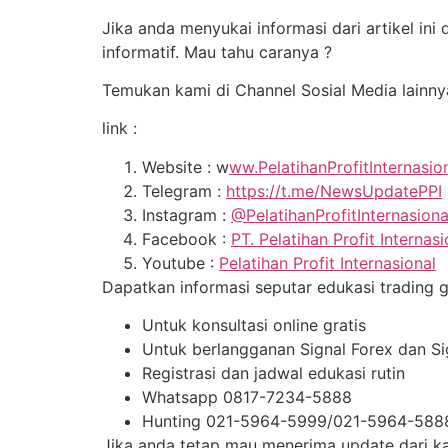
Jika anda menyukai informasi dari artikel in
informatif. Mau tahu caranya ?
Temukan kami di Channel Sosial Media lainny
link :
Website : w
ww.PelatihanProfitInternasio
Telegram :
https://t.me/NewsUpdatePPI
Instagram :
@PelatihanProfitInternasion
Facebook :
PT. Pelatihan Profit Internasi
Youtube :
Pelatihan Profit Internasional
Dapatkan informasi seputar edukasi trading gra
Untuk konsultasi online gratis
Untuk berlangganan Signal Forex dan S
Registrasi dan jadwal edukasi rutin
Whatsapp 0817-7234-5888
Hunting 021-5964-5999/021-5964-588
Jika anda tetap mau menerima update dari kam