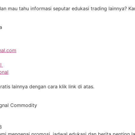
i dan mau tahu informasi seputar edukasi trading lainnya?
a
nal.com
al
onal
tis lainnya dengan cara klik link di atas.
ignal Commodity
8
i mengenai promosi, jadwal edukasi dan berita penting lai