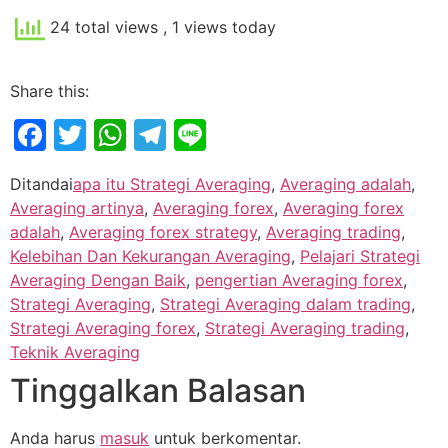
24 total views
, 1 views today
Share this:
Facebook
Twitter
WhatsApp
Telegram
Line
Ditandai
apa itu Strategi Averaging
,
Averaging adalah
,
Averaging artinya
,
Averaging forex
,
Averaging forex
adalah
,
Averaging forex strategy
,
Averaging trading
,
Kelebihan Dan Kekurangan Averaging
,
Pelajari Strategi
Averaging Dengan Baik
,
pengertian Averaging forex
,
Strategi Averaging
,
Strategi Averaging dalam trading
,
Strategi Averaging forex
,
Strategi Averaging trading
,
Teknik Averaging
Tinggalkan Balasan
Anda harus
masuk
untuk berkomentar.