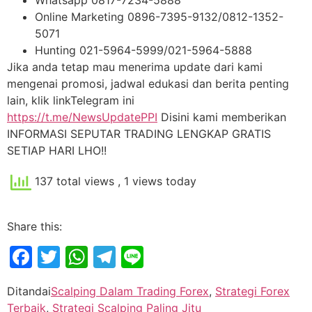
Online Marketing 0896-7395-9132/0812-1352-
5071
Hunting 021-5964-5999/021-5964-5888
Jika anda tetap mau menerima update dari kami
mengenai promosi, jadwal edukasi dan berita penting
lain, klik linkTelegram ini
https://t.me/NewsUpdatePPI
Disini kami memberikan
INFORMASI SEPUTAR TRADING LENGKAP GRATIS
SETIAP HARI LHO!!
137 total views
, 1 views today
Share this:
Facebook
Twitter
WhatsApp
Telegram
Line
Ditandai
Scalping Dalam Trading Forex
,
Strategi Forex
Terbaik
,
Strategi Scalping Paling Jitu