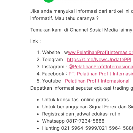
Jika anda menyukai informasi dari artikel in
informatif. Mau tahu caranya ?
Temukan kami di Channel Sosial Media lainny
link :
Website : w
ww.PelatihanProfitInternasio
Telegram :
https://t.me/NewsUpdatePPI
Instagram :
@PelatihanProfitInternasion
Facebook :
PT. Pelatihan Profit Internasi
Youtube :
Pelatihan Profit Internasional
Dapatkan informasi seputar edukasi trading gra
Untuk konsultasi online gratis
Untuk berlangganan Signal Forex dan S
Registrasi dan jadwal edukasi rutin
Whatsapp 0817-7234-5888
Hunting 021-5964-5999/021-5964-588