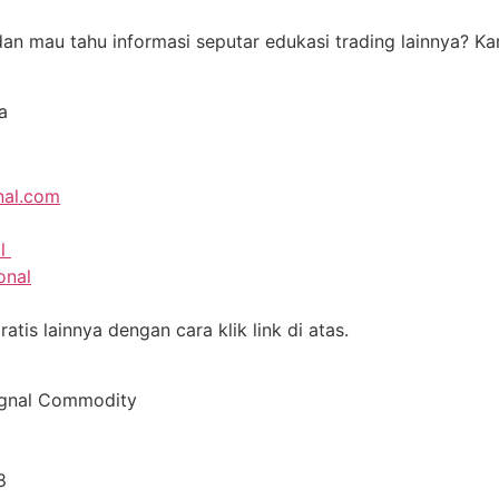
i dan mau tahu informasi seputar edukasi trading lainnya?
a
nal.com
al
onal
tis lainnya dengan cara klik link di atas.
ignal Commodity
8