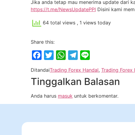
Jika anda tetap mau menerima update dari kam
https://t.me/NewsUpdatePPI
Disini kami me
64 total views
, 1 views today
Share this:
Facebook
Twitter
WhatsApp
Telegram
Line
Ditandai
Trading Forex Handal
,
Trading Forex 
Tinggalkan Balasan
Anda harus
masuk
untuk berkomentar.