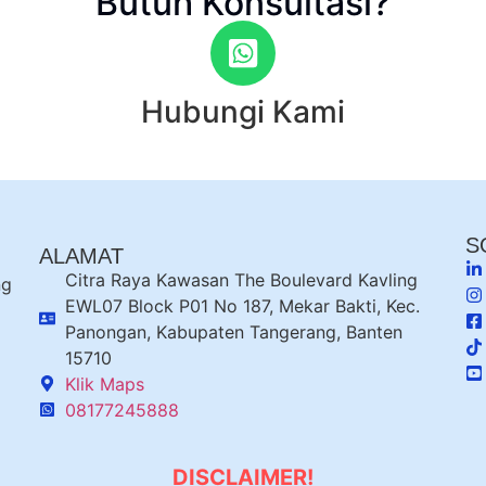
Butuh Konsultasi?
Hubungi Kami
S
ALAMAT
Citra Raya Kawasan The Boulevard Kavling
ng
EWL07 Block P01 No 187, Mekar Bakti, Kec.
Panongan, Kabupaten Tangerang, Banten
15710
Klik Maps
08177245888
DISCLAIMER!