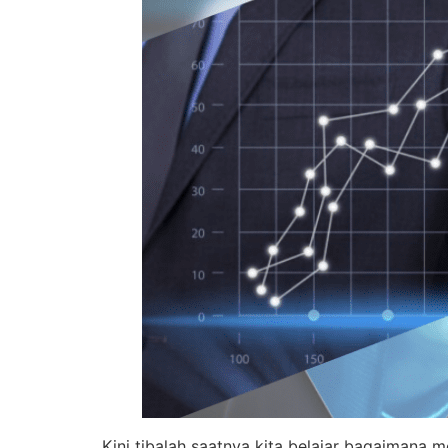
Kini tibalah saatnya kita belajar bagaimana m