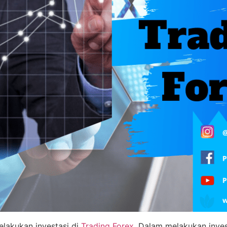
elakukan investasi di
Trading Forex
. Dalam melakukan inves