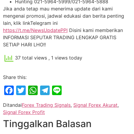
Hunting 021-5964-5999/021-5964-5888
Jika anda tetap mau menerima update dari kami
mengenai promosi, jadwal edukasi dan berita penting
lain, klik linkTelegram ini
https://t.me/NewsUpdatePPI
Disini kami memberikan
INFORMASI SEPUTAR TRADING LENGKAP GRATIS
SETIAP HARI LHO!!
37 total views
, 1 views today
Share this:
Facebook
Twitter
WhatsApp
Telegram
Line
Ditandai
Forex Trading Signals
,
Signal Forex Akurat
,
Signal Forex Profit
Tinggalkan Balasan