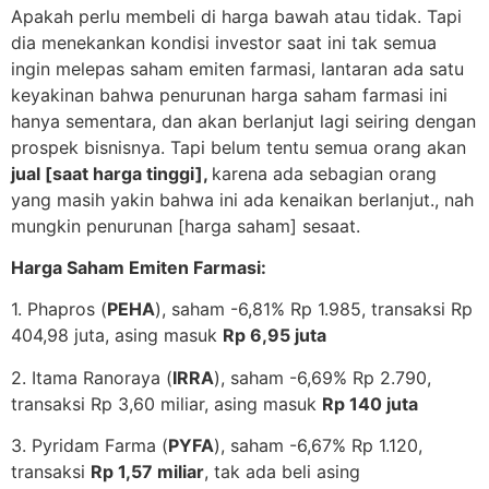
Apakah perlu membeli di harga bawah atau tidak. Tapi
dia menekankan kondisi investor saat ini tak semua
ingin melepas saham emiten farmasi, lantaran ada satu
keyakinan bahwa penurunan harga saham farmasi ini
hanya sementara, dan akan berlanjut lagi seiring dengan
prospek bisnisnya. Tapi belum tentu semua orang akan
jual [saat harga tinggi],
karena ada sebagian orang
yang masih yakin bahwa ini ada kenaikan berlanjut., nah
mungkin penurunan [harga saham] sesaat.
Harga Saham Emiten Farmasi:
1. Phapros (
PEHA
), saham -6,81% Rp 1.985, transaksi Rp
404,98 juta, asing masuk
Rp 6,95 juta
2. Itama Ranoraya (
IRRA
), saham -6,69% Rp 2.790,
transaksi Rp 3,60 miliar, asing masuk
Rp 140 juta
3. Pyridam Farma (
PYFA
), saham -6,67% Rp 1.120,
transaksi
Rp 1,57 miliar
, tak ada beli asing