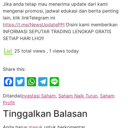
Jika anda tetap mau menerima update dari kami
mengenai promosi, jadwal edukasi dan berita penting
lain, klik linkTelegram ini
https://t.me/NewsUpdatePPI
Disini kami memberikan
INFORMASI SEPUTAR TRADING LENGKAP GRATIS
SETIAP HARI LHO!!
25 total views
, 1 views today
Share this:
Facebook
Twitter
WhatsApp
Telegram
Line
Ditandai
Investasi Saham
,
Saham Naik Turun
,
Saham
Profit
Tinggalkan Balasan
Anda harus
masuk
untuk berkomentar.