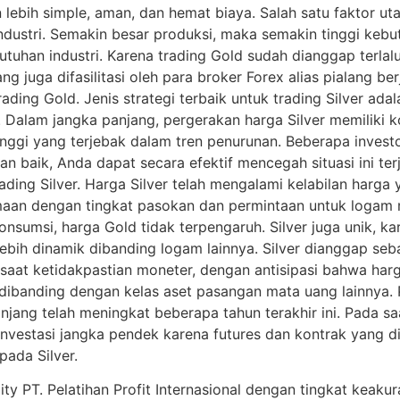
an lebih simple, aman, dan hemat biaya. Salah satu faktor 
ndustri. Semakin besar produksi, maka semakin tinggi kebu
uhan industri. Karena trading Gold sudah dianggap terlalu
ng juga difasilitasi oleh para broker Forex alias pialang 
ading Gold. Jenis strategi terbaik untuk trading Silver ada
lam jangka panjang, pergerakan harga Silver memiliki kor
tinggi yang terjebak dalam tren penurunan. Beberapa invest
 baik, Anda dapat secara efektif mencegah situasi ini ter
ding Silver. Harga Silver telah mengalami kelabilan harga 
amaan dengan tingkat pasokan dan permintaan untuk logam 
onsumsi, harga Gold tidak terpengaruh. Silver juga unik, 
 lebih dinamik dibanding logam lainnya. Silver dianggap seb
saat ketidakpastian moneter, dengan antisipasi bahwa har
dibanding dengan kelas aset pasangan mata uang lainnya. 
 panjang telah meningkat beberapa tahun terakhir ini. Pada 
investasi jangka pendek karena futures dan kontrak yang 
pada Silver.
 PT. Pelatihan Profit Internasional dengan tingkat keaku