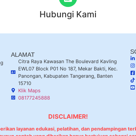
Hubungi Kami
S
ALAMAT
Citra Raya Kawasan The Boulevard Kavling
ng
EWL07 Block P01 No 187, Mekar Bakti, Kec.
Panongan, Kabupaten Tangerang, Banten
15710
Klik Maps
08177245888
DISCLAIMER!
berikan layanan edukasi, pelatihan, dan pendampingan ter
 maupun contoh yang diberikan hanya bertujuan sebagai sa