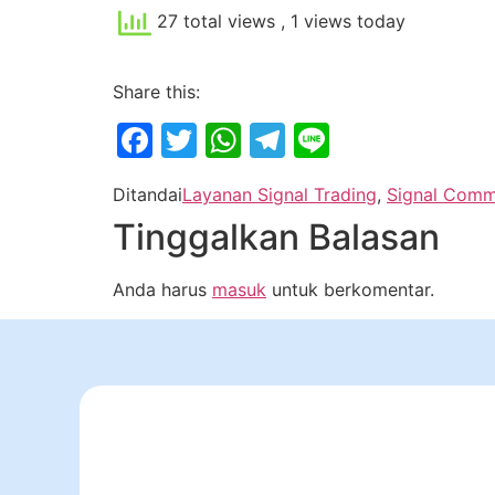
27 total views
, 1 views today
Share this:
Facebook
Twitter
WhatsApp
Telegram
Line
Ditandai
Layanan Signal Trading
,
Signal Comm
Tinggalkan Balasan
Anda harus
masuk
untuk berkomentar.