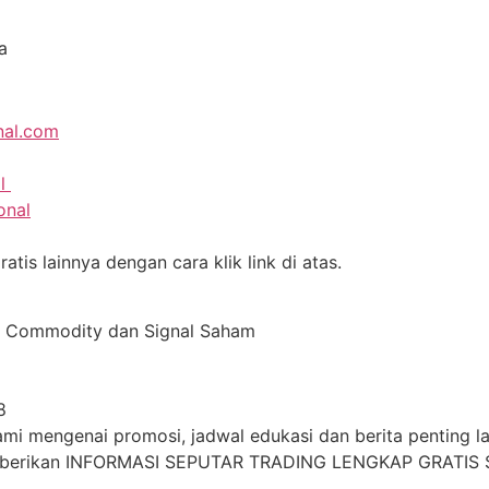
a
nal.com
al
onal
tis lainnya dengan cara klik link di atas.
al Commodity dan Signal Saham
8
i mengenai promosi, jadwal edukasi dan berita penting lai
mberikan INFORMASI SEPUTAR TRADING LENGKAP GRATIS 