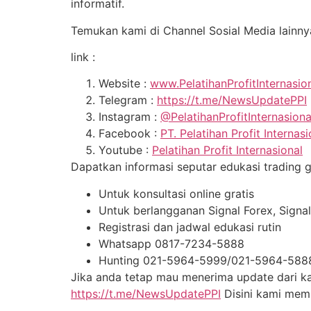
informatif.
Temukan kami di Channel Sosial Media lainny
link :
Website :
www.PelatihanProfitInternasio
Telegram :
https://t.me/NewsUpdatePPI
Instagram :
@PelatihanProfitInternasion
Facebook :
PT. Pelatihan Profit Internasi
Youtube :
Pelatihan Profit Internasional
Dapatkan informasi seputar edukasi trading gra
Untuk konsultasi online gratis
Untuk berlangganan Signal Forex, Sign
Registrasi dan jadwal edukasi rutin
Whatsapp 0817-7234-5888
Hunting 021-5964-5999/021-5964-588
Jika anda tetap mau menerima update dari kam
https://t.me/NewsUpdatePPI
Disini kami me