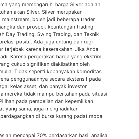
utama yang memengaruhi harga Silver adalah
tuhan akan Silver. Silver merupakan
 mainstream, boleh jadi beberapa trader
berjangka dan prospek keuntungan trading
lah Day Trading, Swing Trading, dan Teknik
elasi positif. Ada juga untung dan rugi
or terjebak karena keserakahan. Jika Anda
jadi. Karena pergerakan harga yang ekstrim,
yang cukup signifikan diakibatkan oleh
mulia. Tidak seperti kebanyakan komoditas
karena penggunaannya secara ekstensif pada
agai kelas asset, dan banyak investor
ga mereka tidak mampu bertahan pada situasi
Pilihan pada pembelian dan kepemilikan
saat yang sama, juga menghadirkan
diperdagangkan di bursa kurang padat modal
rasian mencapai 70% berdasarkan hasil analisa