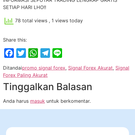
SETIAP HARI LHO!!
78 total views
, 1 views today
Share this:
Facebook
Twitter
WhatsApp
Telegram
Line
Ditandai
promo signal forex
,
Signal Forex Akurat
,
Signal
Forex Paling Akurat
Tinggalkan Balasan
Anda harus
masuk
untuk berkomentar.