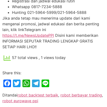
Registrasi dan jadwal edukasi rutin
Whatsapp 0817-7234-5888
Hunting 021-5964-5999/021-5964-5888
Jika anda tetap mau menerima update dari kami
mengenai promosi, jadwal edukasi dan berita penting
lain, klik linkTelegram ini
https://t.me/NewsUpdatePPI
Disini kami memberikan
INFORMASI SEPUTAR TRADING LENGKAP GRATIS
SETIAP HARI LHO!!
57 total views
, 1 views today
Share this:
Facebook
Twitter
WhatsApp
Telegram
Line
Ditandai
robot backtest terbaik
,
robot berbayar trading
,
robot eurowave ppi