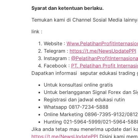
Syarat dan ketentuan berlaku.
Temukan kami di Channel Sosial Media lainny
link :
Website :
Www.PelatihanProfitInternasi
Telegram :
https://t.me/NewsUpdatePPI
Instagram :
@PelatihanProfitInternasion
Facebook :
PT. Pelatihan Profit Internasi
Dapatkan informasi seputar edukasi trading gr
Untuk konsultasi online gratis
Untuk berlangganan Signal Forex dan S
Registrasi dan jadwal edukasi rutin
Whatsapp 0817-7234-5888
Online Marketing 0896-7395-9132/081
Hunting 021-5964-5999/021-5964-588
Jika anda tetap mau menerima update dari kam
https://t.me/NewsUpdatePPI
Disini kami me