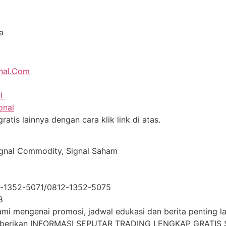
a
onal.Com
al
onal
atis lainnya dengan cara klik link di atas.
ignal Commodity, Signal Saham
2-1352-5071/0812-1352-5075
8
i mengenai promosi, jadwal edukasi dan berita penting lai
mberikan INFORMASI SEPUTAR TRADING LENGKAP GRATIS S