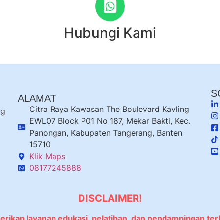
Hubungi Kami
S
ALAMAT
Citra Raya Kawasan The Boulevard Kavling
ng
EWL07 Block P01 No 187, Mekar Bakti, Kec.
Panongan, Kabupaten Tangerang, Banten
15710
Klik Maps
08177245888
DISCLAIMER!
berikan layanan edukasi, pelatihan, dan pendampingan ter