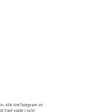
n, klik linkTelegram ini
ETIAP HARI LHO!!