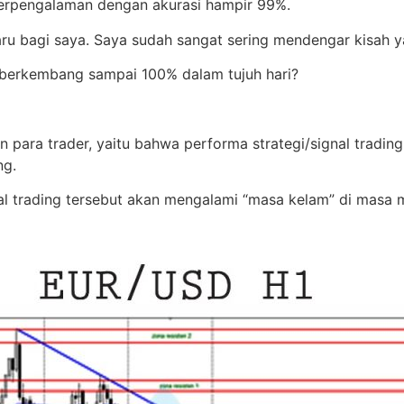
berpengalaman dengan akurasi hampir 99%.
baru bagi saya. Saya sudah sangat sering mendengar kisah ya
l berkembang sampai 100% dalam tujuh hari?
an para trader, yaitu bahwa performa strategi/signal tradi
ng.
nal trading tersebut akan mengalami “masa kelam” di masa