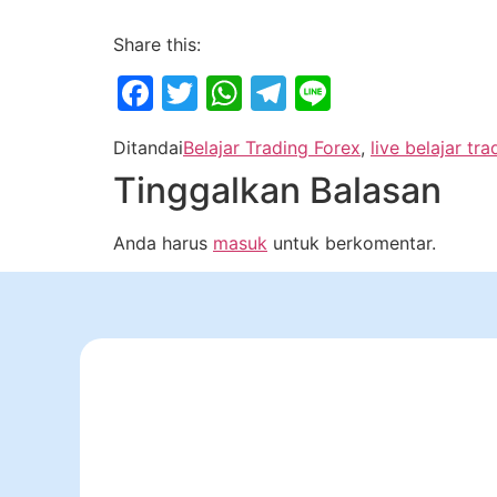
Share this:
Facebook
Twitter
WhatsApp
Telegram
Line
Ditandai
Belajar Trading Forex
,
live belajar tra
Tinggalkan Balasan
Anda harus
masuk
untuk berkomentar.