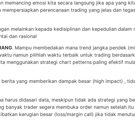
an memancing emosi kita secara langsung jika apa yang kit
 mempersiapkan perencanaan trading yang jelas dan tegas
ngan melainkan kepada kedisiplinan dan kepedulian dalam
ntai dan rasional
JANG
. Mampu membedakan mana trend jangka pendek (min
waktu namun pilihlah waktu terbaik untuk trading berdasark
ita menggunakan strategi chart petterns paling efektif mulai
a berita yang memberikan dampak besar (high impact) , tid
a harus didasari data, meskipun tidak ada strategi yang b
ng banyak trader segera membuka order namun setelah itu
atkan kerugian besar (loss/margin call) jika tidak menutup