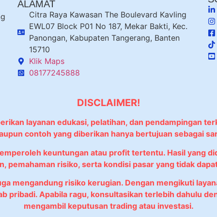
ALAMAT
Citra Raya Kawasan The Boulevard Kavling
ng
EWL07 Block P01 No 187, Mekar Bakti, Kec.
Panongan, Kabupaten Tangerang, Banten
15710
Klik Maps
08177245888
DISCLAIMER!
berikan layanan edukasi, pelatihan, dan pendampingan ter
 maupun contoh yang diberikan hanya bertujuan sebagai sa
memperoleh keuntungan atau profit tertentu. Hasil yang 
, pemahaman risiko, serta kondisi pasar yang tidak dapat 
juga mengandung risiko kerugian. Dengan mengikuti lay
wab pribadi. Apabila ragu, konsultasikan terlebih dahulu
mengambil keputusan trading atau investasi.