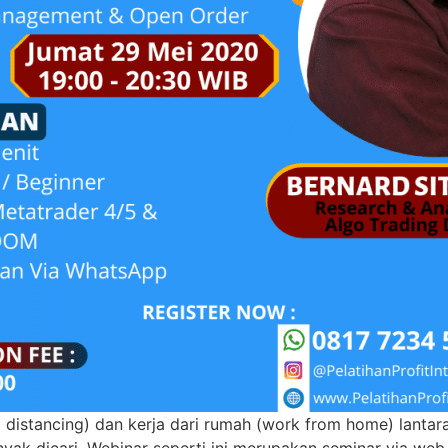
 distancing) dan kerja dari rumah (work from home) lantar