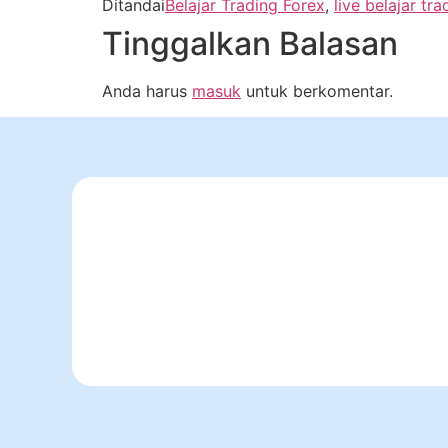
Ditandai
Belajar Trading Forex
,
live belajar tra
Tinggalkan Balasan
Anda harus
masuk
untuk berkomentar.