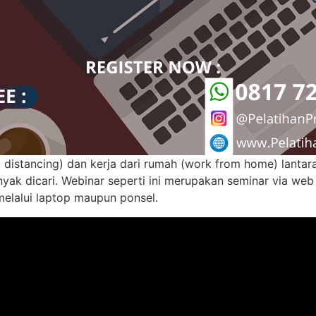
 distancing) dan kerja dari rumah (work from home) lantar
nyak dicari. Webinar seperti ini merupakan seminar via web
 melalui laptop maupun ponsel.