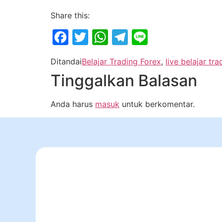
Share this:
Facebook
Twitter
WhatsApp
Telegram
Line
Ditandai
Belajar Trading Forex
,
live belajar tra
Tinggalkan Balasan
Anda harus
masuk
untuk berkomentar.